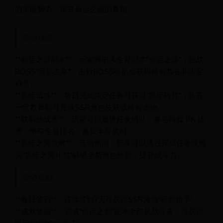
的黑暗势力，揭开命运之源的真相。
活动玩法：
**命运之源副本**：玩家将进入全新副本“命运之源”，挑战
BOSS“暗影主宰”，击败BOSS有机会获得稀有装备和限定
称号。
**黑暗试炼**：每日完成指定任务可获得“黑暗碎片”，集齐
一定数量即可兑换SSR角色皮肤或稀有宠物。
**联萌挑战赛**：玩家可以邀请好友组队，参与跨服 PK 比
赛，争夺全服排名，赢取丰厚奖励。
**黑暗之翼觉醒**：活动期间，玩家可以通过完成任务或购
买“黑暗之翼礼包”解锁全新角色技能，提升战斗力。
活动奖励：
**每日签到**：连续签到7天可获得SSR角色“暗影猎手”。
**成就奖励**：完成“命运之源”副本全部挑战任务，可获得