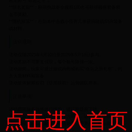
限定称号“命运之主”。
**排名奖励**：联萌挑战赛全服前100名可获得稀有装备和
金币奖励。
**随机掉落**：在副本中击败小怪有几率获得随机SSR装备
或材料。
活动规则：
活动仅限2025年4月10日至2025年5月10日参与。
活动奖励不可重复领取，每个账号限领一次。
活动期间，玩家可通过游戏内商城购买“命运之源礼包”，内
含大量材料和装备。
活动最终解释权归《暗黑联萌》运营团队所有。
注意事项：
点击进入首页
活动期间服务器将进行维护，请玩家提前下线。
活动奖励发放可能因服务器压力延迟，请玩家耐心等待。
活动期间，建议玩家保持网络稳定，避免掉线影响游戏体
验。