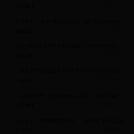
皮肤商城
2025-04-03 11:30:56
4
风之旅团：2025春季探险挑战赛，赢取限定稀有装备！
坐骑图鉴
2025-04-02 18:48:46
5
梦幻学院2025春季开学季特别活动：探索神秘学院，赢取丰厚奖励！
跨服竞技
2025-04-01 00:43:17
6
《操戈天下》2025年春季争霸赛：逐鹿中原，谁主沉浮！
坐骑图鉴
2025-04-05 16:49:42
7
《我的镇守府》2025年度深海防卫战——誓约之港的联合舰队集结令
皮肤商城
2025-03-29 07:54:39
8
晴空之下：2025春季冒险庆典——探索未知的天空之旅
跨服竞技
2025-03-29 09:04:19