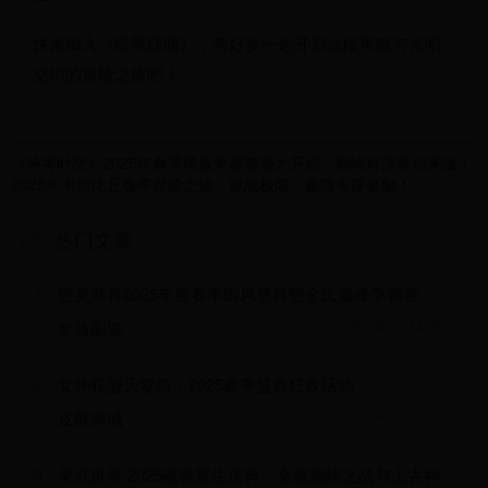
快来加入《暗黑联萌》，与好友一起开启这段黑暗与光明
交织的冒险之旅吧！
《神将时空》2025年春季跨服争霸赛盛大开启，巅峰对决等你来战！
2025年卡拉比丘春季探险之旅：挑战极限，赢取丰厚奖励！
热门文章
1
波克麻将2025年度春季国风盛典暨全民巅峰争霸赛
坐骑图鉴
2025-04-05 14:06:33
2
女神联盟天堂岛：2025春季盛典狂欢活动
皮肤商城
2025-04-02 03:19:23
3
灵武世界·2025破界重生庆典：全服巅峰之战与上古神兵争夺限时开启！