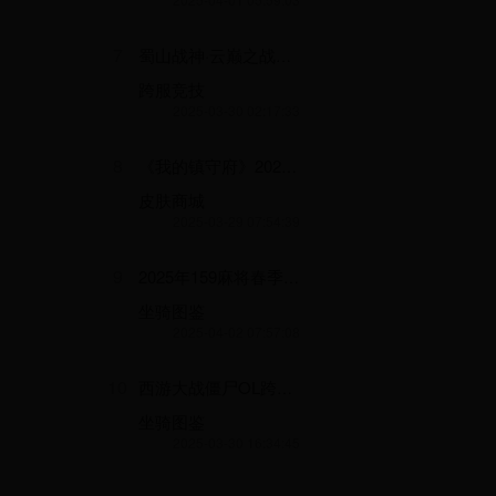
7
蜀山战神·云巅之战——2025年春季大型竞技活动
跨服竞技
2025-03-30 02:17:33
8
《我的镇守府》2025年度深海防卫战——誓约之港的联合舰队集结令
皮肤商城
2025-03-29 07:54:39
9
2025年159麻将春季狂欢赛：挑战巅峰，赢取丰厚大奖！
坐骑图鉴
2025-04-02 07:57:08
10
西游大战僵尸OL跨次元联动之"三界降魔·天庭守卫战"全服限时狂欢盛典
坐骑图鉴
2025-03-30 16:34:45