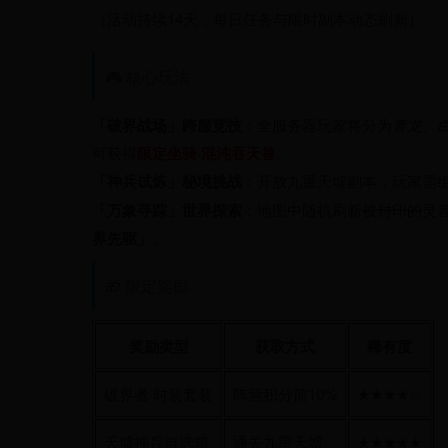
（活动持续14天，每日任务与限时副本动态刷新）
🎮 核心玩法
「破界战场」跨服竞技
：全服务器玩家将分为
青龙、
可获得
限定坐骑·混沌吞天兽
。
「神兵试炼」秘境挑战
：开放
副本，玩家需
九重天墟
「万象寻踪」世界探索
：地图中随机刷新
被封印的
灵
界先驱」
。
🎁 限定奖励
奖励类型
获取方式
稀有度
破界者·时装套装
阵营积分前10%
★★★★☆
天墟神兵自选箱
通关九重天墟
★★★★★