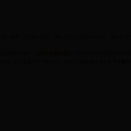
白虎、朱雀、玄武
四大阵营，通过占领
上古灵脉
争夺积分，最终胜出
组队破解五行机关，击败
上古魔神·荒
后可概率掉落
神话级武器锻造图
兽残魂，提交
聚魂符
可召唤Boss，首杀队伍将解锁全服公告与
专属称