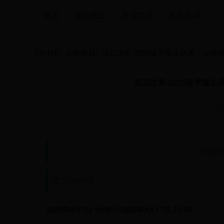
首页
坐骑图鉴
跨服竞技
皮肤商城
HOME
>
皮肤商城
>
灵武世界·2025破界重生庆典：全
灵武世界·2025破界重
202
《灵武世
⏰ 活动时间
2025年4月3日 10:00
至
2025年4月17日 23:59