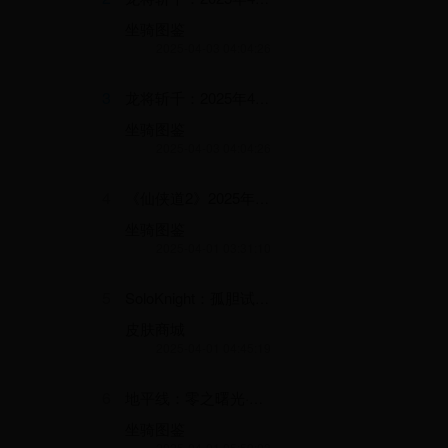
坐骑图鉴
2025-04-03 04:04:26
3
龙将斩千：2025年4月3日盛大开启的史诗级战斗狂欢活动
坐骑图鉴
2025-04-03 04:04:26
4
《仙侠道2》2025年4月1日盛大开启“仙缘奇遇·秘境探险”大型跨服活动
坐骑图鉴
2025-04-01 03:31:10
5
SoloKnight：孤胆试炼·2025跨服传奇挑战赛暨周年庆典预热活动
皮肤商城
2025-04-01 04:45:19
6
地平线：零之曙光·2025机械觉醒庆典：跨时空联合作战与远古文明解密活动
坐骑图鉴
2025-04-01 05:59:03