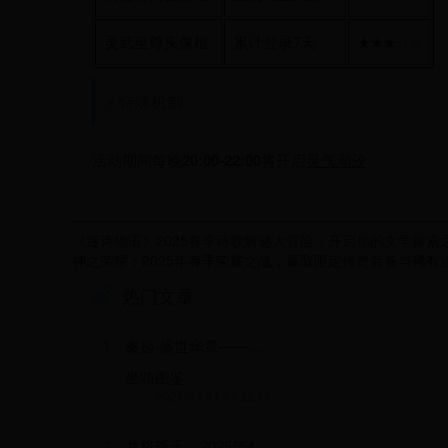
灵武至尊头像框
累计登录7天
★★★☆☆
⚡ 特殊机制
活动期间每晚
20:00-22:00
将开启
灵气潮汐
《迷诗物语》2025春季诗歌解谜大冒险：开启你的文学探索
神之荣耀：2025年春季荣耀之战，赢取限定传奇装备与稀有
热门文章
1
秦姬·盛世华章——2025春临跨服争霸赛暨千年之约主题庆典活动
坐骑图鉴
2025-03-31 01:22:58
2
龙将斩千：2025年4月3日盛大开启的史诗级战斗狂欢活动