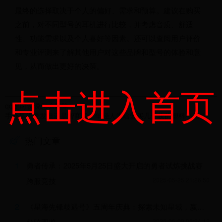
最终的选择取决于个人的偏好、需求和预算。建议在购买
之前，对不同型号的耳机进行比较，并考虑音质、舒适
性、功能需求以及个人喜好等因素。还可以查阅用户评价
和专业评测来了解其他用户对这些品牌和型号的体验和意
见，从而做出更好的决策。
点击进入首页
qq定时说说怎么删除
手办是为爱发电还是智商税？年轻人为啥爱买几千块的塑料小人？
热门文章
1
勇者传承：2025年5月25日盛大开启的勇者试炼挑战赛
跨服竞技
2025-05-25 21:26:50
2
《星海先锋歧遇号》五周年庆典：探索未知星域，赢取稀有奖励！
坐骑图鉴
2025-05-09 05:34:13