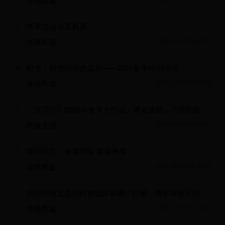
3
苹果怎么设置截屏
坐骑图鉴
2025-09-27 08:29:59
4
时逆：时空回溯挑战赛——2025夏季特别活动
坐骑图鉴
2025-07-02 22:50:28
5
《寒刀行》2025年春季大作战：勇者集结，刀光剑影争霸赛
跨服竞技
2025-04-03 20:56:42
6
萌娘特工：奇遇冒险·趣味挑战
坐骑图鉴
2025-05-02 06:23:30
7
别再问帮宝适和好奇纸尿裤哪个好用，看完两者区别就知道
坐骑图鉴
2025-10-22 17:45:27