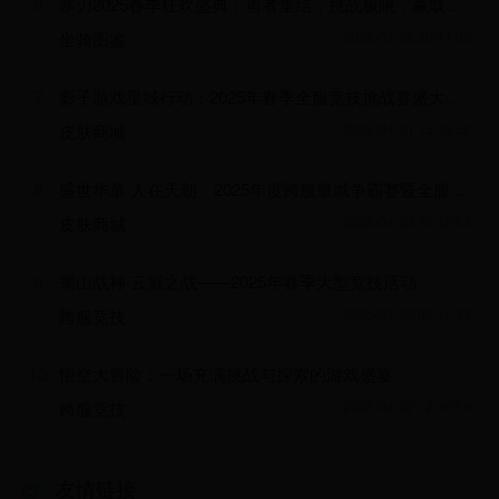
6
寒刃2025春季狂欢盛典：勇者集结，挑战极限，赢取稀有神兵！
坐骑图鉴
2025-03-28 20:41:09
7
影子游戏星城行动：2025年春季全服竞技挑战赛盛大开启
皮肤商城
2025-04-01 15:33:58
8
盛世华章·人在天朝：2025年度跨服皇城争霸赛暨全服庆典盛典
皮肤商城
2025-04-03 15:45:54
9
蜀山战神·云巅之战——2025年春季大型竞技活动
跨服竞技
2025-03-30 02:17:33
10
悟空大冒险：一场充满挑战与探索的游戏盛宴
跨服竞技
2025-04-02 12:39:59
友情链接