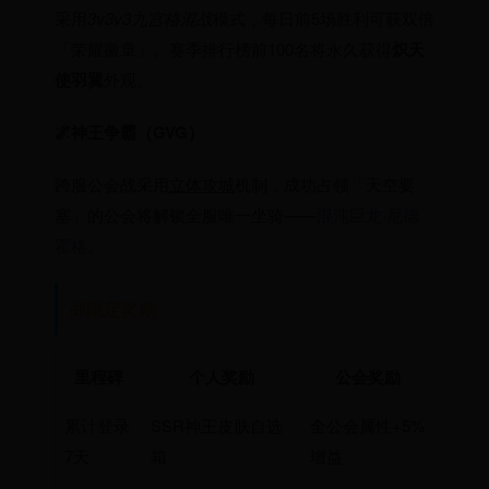
采用
3v3v3九宫格混战
模式，每日前5场胜利可获双倍
「荣耀徽章」。赛季排行榜前100名将永久获得
炽天
使羽翼
外观。
🌌神王争霸（GVG）
跨服公会战采用
立体攻城
机制，成功占领「天空要
塞」的公会将解锁全服唯一坐骑——
混沌巨龙·尼德
霍格
。
🎁限定奖励
里程碑
个人奖励
公会奖励
累计登录
SSR神王皮肤自选
全公会属性+5%
7天
箱
增益