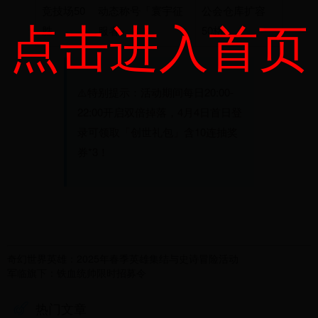
竞技场50
动态称号「寰宇征
公会仓库扩容
点击进入首页
胜
服者」
50格
⚠️特别提示：活动期间每日20:00-
22:00开启双倍掉落，4月4日首日登
录可领取「创世礼包」含10连抽奖
券*3！
奇幻世界英雄：2025年春季英雄集结与史诗冒险活动
军临旗下：铁血统帅限时招募令
热门文章