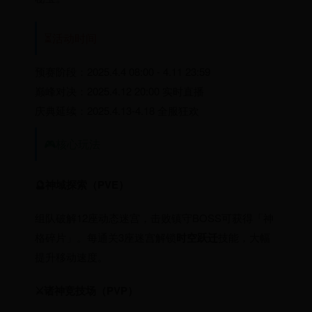
⏳活动时间
预赛阶段：2025.4.4 08:00 - 4.11 23:59
巅峰对决：2025.4.12 20:00 实时直播
庆典延续：2025.4.13-4.18 全服狂欢
🎮核心玩法
🔮神域探索（PVE）
组队破解12座动态迷宫，击败镇守BOSS可获得「神
格碎片」。每通关3座迷宫解锁
时空跃迁
技能，大幅
提升移动速度。
⚔诸神竞技场（PVP）