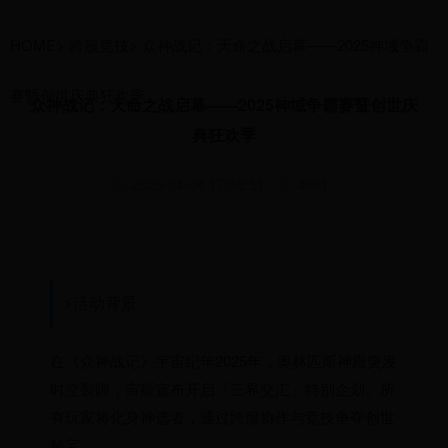
HOME
>
跨服竞技
>
众神战记：天命之战启幕——2025神域争霸
赛暨创世庆典狂欢季
众神战记：天命之战启幕——2025神域争霸赛暨创世庆
典狂欢季
2025-04-04 17:58:51
4061
⚡活动背景
在《众神战记》宇宙纪年2025年，奥林匹斯神殿突发
时空裂隙，宙斯宣布开启「三界交汇」特别企划。所
有玩家将化身神选者，通过跨服协作与竞技争夺创世
秘宝。