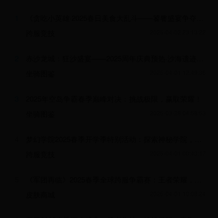
1
《贪吃小英雄·2025春日美食大乱斗——饕餮盛宴争夺战》
跨服竞技
2025-04-02 23:13:22
2
赤沙龙城：狂沙盛宴——2025周年庆典预热·沙海遗迹守护战限时开启！
坐骑图鉴
2025-04-01 12:49:36
3
2025年空岛争霸春季巅峰对决：挑战极限，赢取荣耀！
坐骑图鉴
2025-03-28 04:58:53
4
梦幻学院2025春季开学季特别活动：探索神秘学院，赢取丰厚奖励！
跨服竞技
2025-04-01 00:43:17
5
《军团再临》2025春季全球跨服争霸赛：王者荣耀，巅峰对决！
皮肤商城
2025-04-01 10:08:24