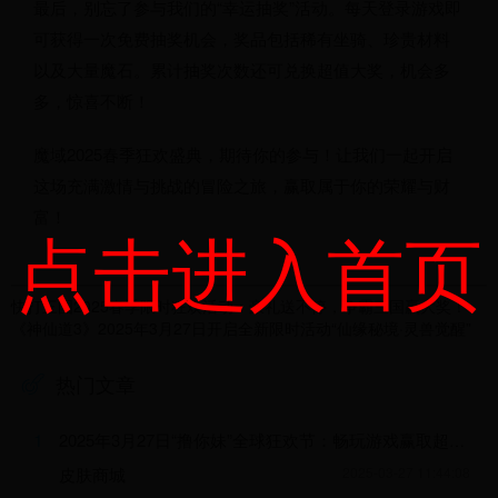
最后，别忘了参与我们的“幸运抽奖”活动。每天登录游戏即
可获得一次免费抽奖机会，奖品包括稀有坐骑、珍贵材料
以及大量魔石。累计抽奖次数还可兑换超值大奖，机会多
多，惊喜不断！
魔域2025春季狂欢盛典，期待你的参与！让我们一起开启
这场充满激情与挑战的冒险之旅，赢取属于你的荣耀与财
富！
点击进入首页
快打三国2025春季限时狂欢活动：豪礼送不停，争霸三国赢大奖！
《神仙道3》2025年3月27日开启全新限时活动“仙缘秘境·灵兽觉醒”
热门文章
1
2025年3月27日“撸你妹”全球狂欢节：畅玩游戏赢取超值大奖！
皮肤商城
2025-03-27 11:44:08