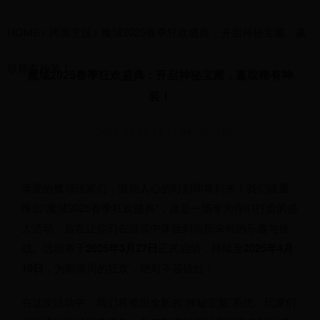
HOME
>
跨服竞技
>
魔域2025春季狂欢盛典：开启神秘宝藏，赢
取稀有神装！
魔域2025春季狂欢盛典：开启神秘宝藏，赢取稀有神
装！
2025-03-27 16:47:04
110
亲爱的魔域玩家们，激动人心的时刻即将到来！我们隆重
推出“魔域2025春季狂欢盛典”，这是一场专为你们打造的盛
大活动，旨在让你们在游戏中体验到前所未有的乐趣与挑
战。活动将于
2025年3月27日
正式启动，持续至
2025年4月
10日
，为期两周的狂欢，绝对不容错过！
在这次活动中，我们将推出全新的“神秘宝藏”系统。玩家们