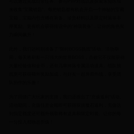
可以通过完成日常任务、参与PVP对战以及探索未知区域
来收集“宝藏钥匙”。每把钥匙都有机会开启一个神秘的宝藏
宝箱，宝箱内包含稀有装备、珍贵材料以及限定时装等丰
厚奖励。更有机会获得传说中的“神级装备”，让你的角色实
力瞬间飙升！
此外，我们还特别准备了“限时BOSS挑战”活动。活动期
间，每天将刷新一只强大的世界BOSS，击败它不仅能获得
大量经验值和金币，还有几率掉落专属活动道具。组队挑
战更可获得额外奖励加成，与好友一起并肩作战，享受团
队协作的乐趣！
为了回馈广大玩家的支持，我们还推出了“充值返利”活动。
活动期间，充值任意金额即可获得双倍魔石返利，充值达
到指定额度还可额外领取稀有道具和限定时装。让你的每
一分投入都物超所值！