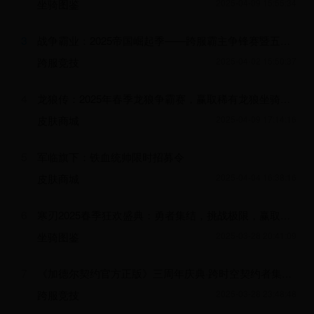
坐骑图鉴
2025-04-09 15:55:34
3
战争霸业：2025帝国崛起季——跨服霸主争锋赛暨五周年庆典盛典
跨服竞技
2025-04-02 15:50:37
4
龙狼传：2025年春季龙狼争霸赛，赢取稀有龙狼坐骑与史诗装备！
皮肤商城
2025-04-09 17:14:16
5
军临旗下：铁血统帅限时招募令
皮肤商城
2025-04-04 16:38:16
6
寒刃2025春季狂欢盛典：勇者集结，挑战极限，赢取稀有神兵！
坐骑图鉴
2025-03-28 20:41:09
7
《加德尔契约官方正版》三周年庆典·跨时空契约者集结限时福利活动
跨服竞技
2025-03-28 23:48:48