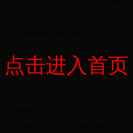
是一次不容错过的冒险。立即登录游戏，加入这场星际盛
宴，成为宇宙中最耀眼的探险家吧！
更多详情，请关注《织女星计划》官方网站和社交媒体平
台，获取最新活动资讯和攻略。期待在织女星系与你相
遇！
点击进入首页
小小魔兽2025春季狂欢庆典：勇者集结，挑战无尽秘境！
龙狼传：2025年春季龙狼争霸赛，赢取稀有龙狼坐骑与史诗装备！
热门文章
1
《将临天下》2025年4月6日全球庆典：史诗级跨服争霸赛盛大开启
皮肤商城
2025-04-06 00:13:51
2
小小魔兽2025春季狂欢庆典：勇者集结，挑战无尽秘境！