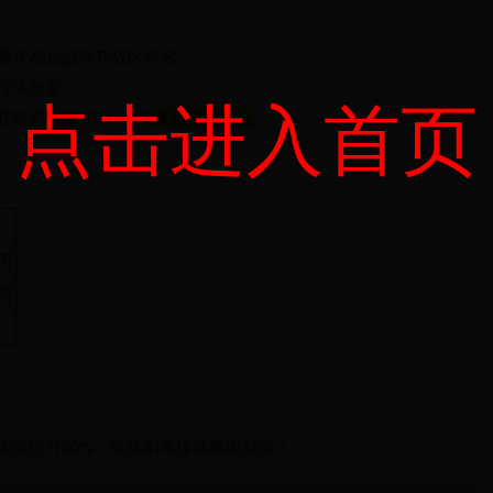
重天梯挑战
争夺战区排名
传承秘宝
点击进入首页
投票数前100名可得
天道馈赠礼盒
0万
符
速度提升30%，组队副本掉落概率翻倍！