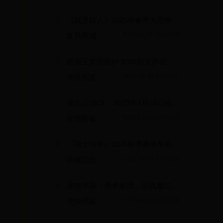
5
《精灵猎人》2025年春季大型跨服竞技争霸赛火热开启
皮肤商城
2025-04-10 00:30:28
6
航海王梦想指针·2025新世界启航季——跨服争霸赛与限时黄金航线福利盛典
坐骑图鉴
2025-05-10 23:56:04
7
重出江湖OL：2025年4月18日盛大开启的全新江湖争霸赛活动
坐骑图鉴
2025-04-18 22:53:54
8
《骑士冲呀》2025春季勇者争霸赛——骑士荣耀之战
跨服竞技
2025-04-02 14:15:34
9
龙骑帝国：勇者集结，征战魔幻大陆
坐骑图鉴
2025-03-30 14:51:06