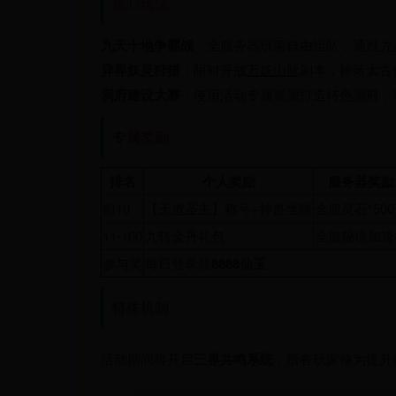
核心玩法
九天十地争霸战
：全服务器玩家自由组队，通过
九
异界妖灵狩猎
：限时开放
万妖山脉
副本，掉落
太古
洞府建设大赛
：使用活动专属资源打造特色洞府，获
专属奖励
排名
个人奖励
服务器奖励
前10
【天道圣主】称号+神兽坐骑
全服灵石*50
11-100
九转金丹礼包
全服秘境加速
参与奖
每日登录领
8888仙玉
特殊机制
活动期间将开启
三界共鸣系统
，所有玩家修为提升