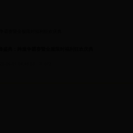
服争霸赛暨全服限时福利狂欢庆典
巅峰盛典：跨服争霸赛暨全服限时福利狂欢庆典
25-06-01 04:48:53
973