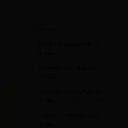
热门文章
1
超级猎手2025春季全球狩猎大赛：挑战极限，赢取稀有奖励！
皮肤商城
2025-04-19 19:37:39
2
艾斯蒂敢达大作战：2025年星际争霸挑战赛，赢取限量机甲大奖！
皮肤商城
2025-05-03 10:08:12
3
《盗墓笔记》2025年春季探秘活动：千年古墓的神秘宝藏等你来发掘！
皮肤商城
2025-05-04 15:54:55
4
《精灵猎人》2025年春季大型跨服竞技争霸赛火热开启
皮肤商城
2025-04-10 00:30:28